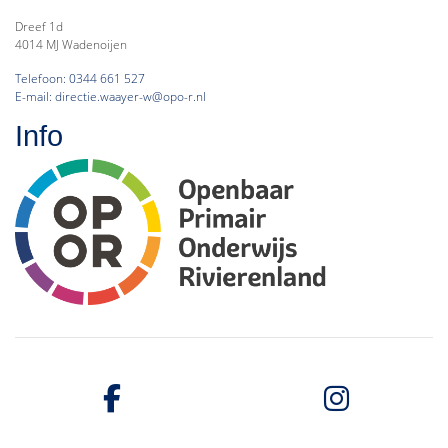
Dreef 1d
4014 MJ Wadenoijen
Telefoon: 0344 661 527
E-mail: directie.waayer-w@opo-r.nl
Info