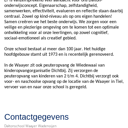
Er is vanzelfsprekend veel aandacht voor ons Dalton-
onderwijsconcept. Eigenaarschap, zelfstandigheid,
samenwerken, effectiviteit, evalueren en reflectie staan daarbij
centraal. Zowel op
kind-niveau
als op ons eigen handelen!
Samen creëren we het beste onderwijs. We zorgen voor een
veilige en plezierige omgeving om te komen tot een optimale
ontwikkeling voor al onze leerlingen, op zowel cognitief,
sociaal-emotioneel als creatief gebied.
Onze school bestaat al meer dan 100 jaar. Het huidige
hoofdgebouw stamt uit 1973 en is recentelijk gerenoveerd.
In de
Waayer
zit ook peuteropvang de
Wiedewaai
van
kinderopvangorganisatie Dichtbij. Zij verzorgen de
peuteropvang van kinderen van 2 t/m 4. Dichtbij verzorgt ook
voor- en naschoolse opvang op de locatie van de
Waayer
in Tiel,
vervoer van en naar onze school is geregeld.
Contactgegevens
Daltonschool Waayer Wadenoijen