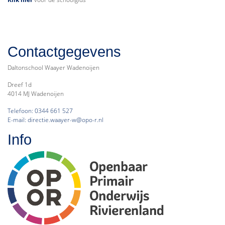
Contactgegevens
Daltonschool Waayer Wadenoijen
Dreef 1d
4014 MJ Wadenoijen
Telefoon: 0344 661 527
E-mail: directie.waayer-w@opo-r.nl
Info