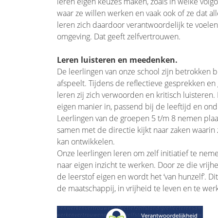
leren eigen keuzes maken, zoals in welke volg
waar ze willen werken en vaak ook of ze dat al
leren zich daardoor verantwoordelijk te voele
omgeving. Dat geeft zelfvertrouwen.
Leren luisteren en meedenken.
De leerlingen van onze school zijn betrokken b
afspeelt. Tijdens de reflectieve gesprekken e
leren zij zich verwoorden en kritisch luisteren
eigen manier in, passend bij de leeftijd en o
Leerlingen van de groepen 5 t/m 8 nemen plaats
samen met de directie kijkt naar zaken waarin 
kan ontwikkelen.
Onze leerlingen leren om zelf initiatief te ne
naar eigen inzicht te werken. Door ze die vrijh
de leerstof eigen en wordt het ‘van hunzelf’. Dit
de maatschappij, in vrijheid te leven en te wer