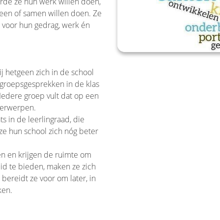
orde ze hun werk willen doen,
leen of samen willen doen. Ze
n voor hun gedrag, werk én
ij hetgeen zich in de school
n groepsgesprekken in de klas
. Iedere groep vult dat op een
nderwerpen.
 in de leerlingraad, die
ze hun school zich nóg beter
men en krijgen de ruimte om
eid te bieden, maken ze zich
 bereidt ze voor om later, in
ken.