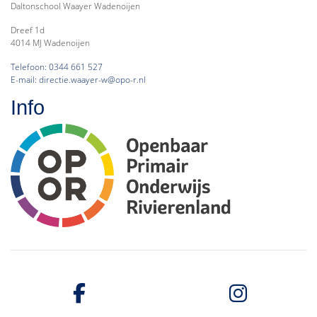
Daltonschool Waayer Wadenoijen
Dreef 1d
4014 MJ Wadenoijen
Telefoon: 0344 661 527
E-mail: directie.waayer-w@opo-r.nl
Info