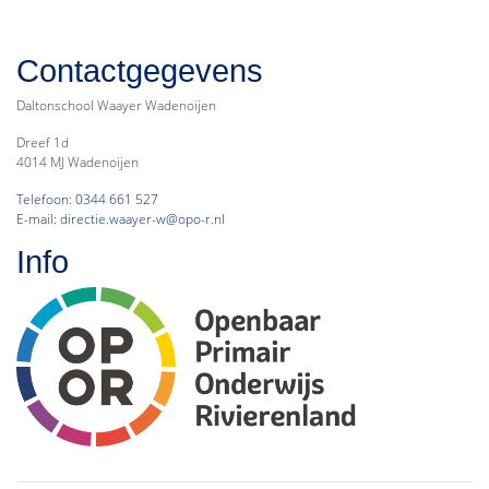
Contactgegevens
Daltonschool Waayer Wadenoijen
Dreef 1d
4014 MJ Wadenoijen
Telefoon: 0344 661 527
E-mail: directie.waayer-w@opo-r.nl
Info