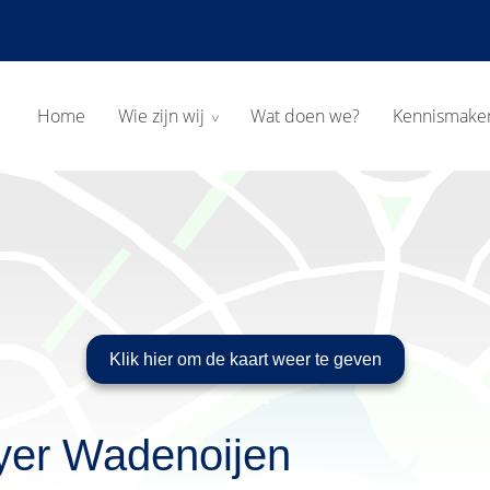
Home
Wie zijn wij
Wat doen we?
Kennismake
yer Wadenoijen